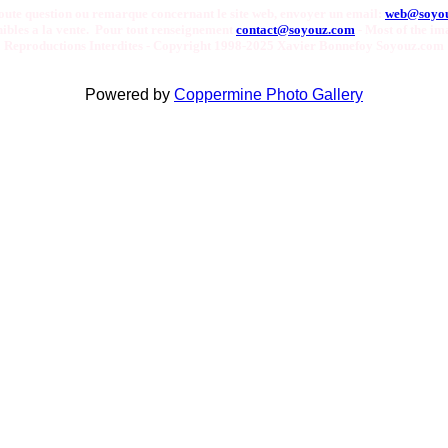
oute question ou remarque concernant le site web, envoyer un email:
web@soyo
onibles a la vente. Pour tout renseignement
contact@soyouz.com
- Most of the ima
Reproductions Interdites - Copyright 1998-2025 Xavier Bonnefoy Soyouz.com
Powered by
Coppermine Photo Gallery