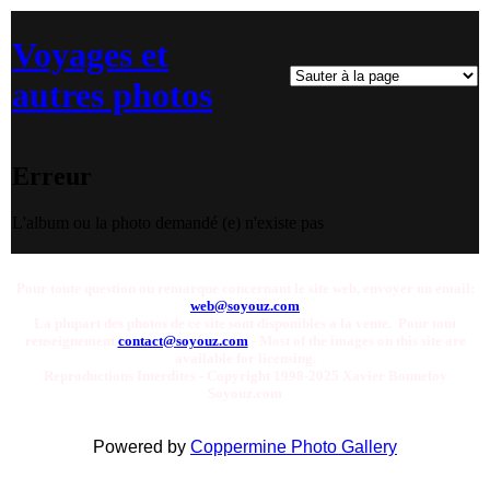
Voyages et
autres photos
Erreur
L'album ou la photo demandé (e) n'existe pas
Pour toute question ou remarque concernant le site web, envoyer un email:
web@soyouz.com
La plupart des photos de ce site sont disponibles a la vente. Pour tout
renseignement
contact@soyouz.com
- Most of the images on this site are
available for licensing.
Reproductions Interdites - Copyright 1998-2025 Xavier Bonnefoy
Soyouz.com
Powered by
Coppermine Photo Gallery