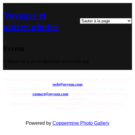
Voyages et
autres photos
Erreur
L'album ou la photo demandé (e) n'existe pas
Pour toute question ou remarque concernant le site web, envoyer un email:
web@soyouz.com
La plupart des photos de ce site sont disponibles a la vente. Pour tout
renseignement
contact@soyouz.com
- Most of the images on this site are
available for licensing.
Reproductions Interdites - Copyright 1998-2025 Xavier Bonnefoy
Soyouz.com
Powered by
Coppermine Photo Gallery