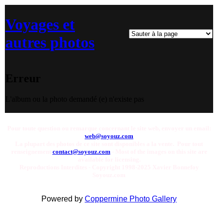
Voyages et
autres photos
Erreur
L'album ou la photo demandé (e) n'existe pas
Pour toute question ou remarque concernant le site web, envoyer un email:
web@soyouz.com
La plupart des photos de ce site sont disponibles a la vente. Pour tout
renseignement
contact@soyouz.com
- Most of the images on this site are
available for licensing.
Reproductions Interdites - Copyright 1998-2025 Xavier Bonnefoy
Soyouz.com
Powered by
Coppermine Photo Gallery