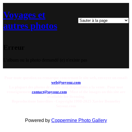
Voyages et
autres photos
Erreur
L'album ou la photo demandé (e) n'existe pas
Pour toute question ou remarque concernant le site web, envoyer un email:
web@soyouz.com
La plupart des photos de ce site sont disponibles a la vente. Pour tout
renseignement
contact@soyouz.com
- Most of the images on this site are
available for licensing.
Reproductions Interdites - Copyright 1998-2025 Xavier Bonnefoy
Soyouz.com
Powered by
Coppermine Photo Gallery