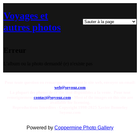
Voyages et
autres photos
Erreur
L'album ou la photo demandé (e) n'existe pas
Pour toute question ou remarque concernant le site web, envoyer un email:
web@soyouz.com
La plupart des photos de ce site sont disponibles a la vente. Pour tout
renseignement
contact@soyouz.com
- Most of the images on this site are
available for licensing.
Reproductions Interdites - Copyright 1998-2025 Xavier Bonnefoy
Soyouz.com
Powered by
Coppermine Photo Gallery