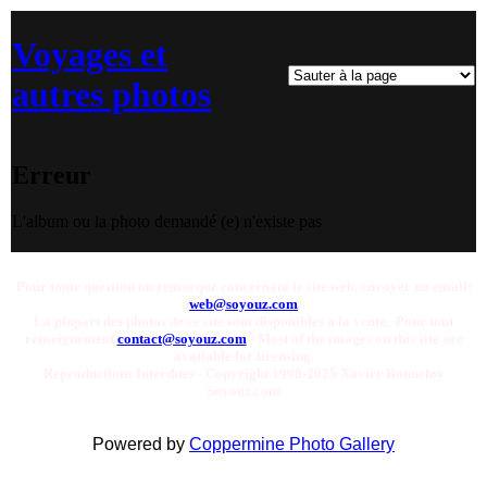
Voyages et
autres photos
Erreur
L'album ou la photo demandé (e) n'existe pas
Pour toute question ou remarque concernant le site web, envoyer un email:
web@soyouz.com
La plupart des photos de ce site sont disponibles a la vente. Pour tout
renseignement
contact@soyouz.com
- Most of the images on this site are
available for licensing.
Reproductions Interdites - Copyright 1998-2025 Xavier Bonnefoy
Soyouz.com
Powered by
Coppermine Photo Gallery