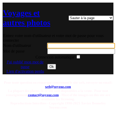
Voyages et
autres photos
Entrez votre nom d'utilisateur et votre mot de passe pour vous
connecter
Nom d'utilisateur
Mot de passe
Connexion automatique
J'ai oublié mon mot de
passe
Ok
Lien d'activation perdu
Pour toute question ou remarque concernant le site web, envoyer un email:
web@soyouz.com
La plupart des photos de ce site sont disponibles a la vente. Pour tout
renseignement
contact@soyouz.com
- Most of the images on this site are
available for licensing.
Reproductions Interdites - Copyright 1998-2025 Xavier Bonnefoy
Soyouz.com