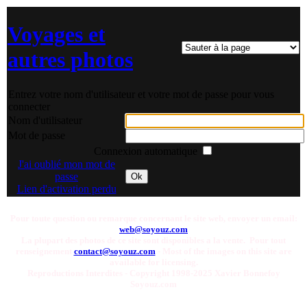
Voyages et
autres photos
Entrez votre nom d'utilisateur et votre mot de passe pour vous
connecter
Nom d'utilisateur
Mot de passe
Connexion automatique
J'ai oublié mon mot de
passe
Ok
Lien d'activation perdu
Pour toute question ou remarque concernant le site web, envoyer un email:
web@soyouz.com
La plupart des photos de ce site sont disponibles a la vente. Pour tout
renseignement
contact@soyouz.com
- Most of the images on this site are
available for licensing.
Reproductions Interdites - Copyright 1998-2025 Xavier Bonnefoy
Soyouz.com