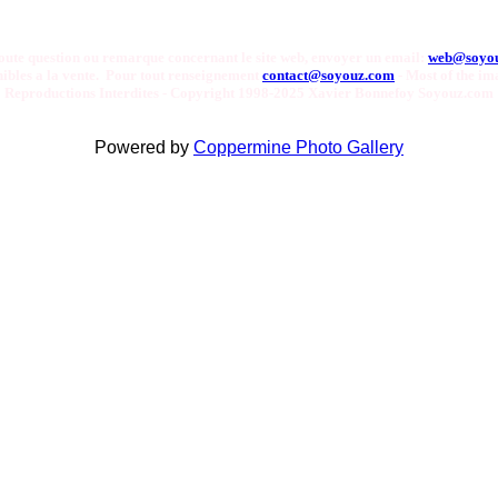
oute question ou remarque concernant le site web, envoyer un email:
web@soyo
onibles a la vente. Pour tout renseignement
contact@soyouz.com
- Most of the ima
Reproductions Interdites - Copyright 1998-2025 Xavier Bonnefoy Soyouz.com
Powered by
Coppermine Photo Gallery