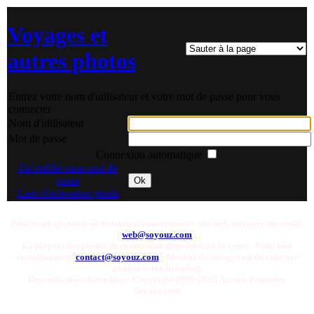
Voyages et
autres photos
Entrez votre nom d'utilisateur et votre mot de passe pour vous
connecter
Nom d'utilisateur
Mot de passe
Connexion automatique
J'ai oublié mon mot de
passe
Ok
Lien d'activation perdu
Pour toute question ou remarque concernant le site web, envoyer un email:
web@soyouz.com
La plupart des photos de ce site sont disponibles a la vente. Pour tout
renseignement
contact@soyouz.com
- Most of the images on this site are
available for licensing.
Reproductions Interdites - Copyright 1998-2025 Xavier Bonnefoy
Soyouz.com