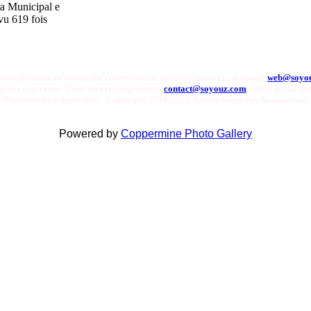
a Municipal e
vu 619 fois
oute question ou remarque concernant le site web, envoyer un email:
web@soyo
onibles a la vente. Pour tout renseignement
contact@soyouz.com
- Most of the ima
Reproductions Interdites - Copyright 1998-2025 Xavier Bonnefoy Soyouz.com
Powered by
Coppermine Photo Gallery