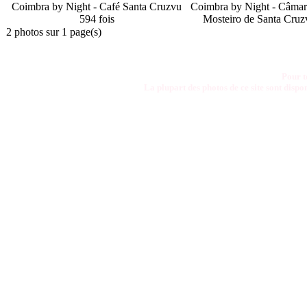
Coimbra by Night - Café Santa Cruz
vu
Coimbra by Night - Câmar
594 fois
Mosteiro de Santa Cruz
2 photos sur 1 page(s)
Pour t
La plupart des photos de ce site sont disp