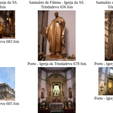
greja da SS.
Santuário de Fátima - Igreja da SS.
Santuário 
fois
Trindade
vu 656 fois
Tri
e
vu 683 fois
Porto - Igreja da Trindade
vu 678 fois
Porto - Igr
Porto - Igr
e
vu 605 fois