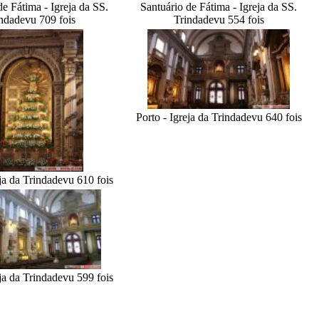
de Fátima - Igreja da SS.
Santuário de Fátima - Igreja da SS.
ndade
vu 709 fois
Trindade
vu 554 fois
Porto - Igreja da Trindade
vu 640 fois
eja da Trindade
vu 610 fois
eja da Trindade
vu 599 fois