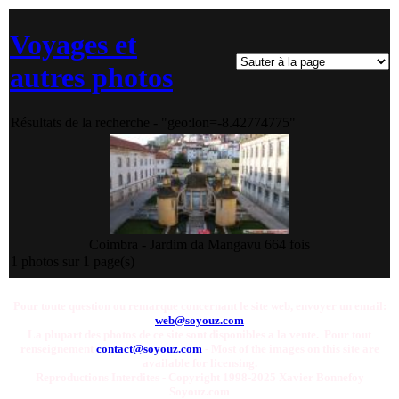
Voyages et
autres photos
Résultats de la recherche - "geo:lon=-8.42774775"
Coimbra - Jardim da Manga
vu 664 fois
1 photos sur 1 page(s)
Pour toute question ou remarque concernant le site web, envoyer un email:
web@soyouz.com
La plupart des photos de ce site sont disponibles a la vente. Pour tout
renseignement
contact@soyouz.com
- Most of the images on this site are
available for licensing.
Reproductions Interdites - Copyright 1998-2025 Xavier Bonnefoy
Soyouz.com