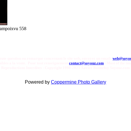
campoix
vu 558
oute question ou remarque concernant le site web, envoyer un email:
web@soyo
onibles a la vente. Pour tout renseignement
contact@soyouz.com
- Most of the ima
Reproductions Interdites - Copyright 1998-2025 Xavier Bonnefoy Soyouz.com
Powered by
Coppermine Photo Gallery