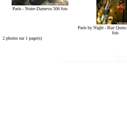
Paris - Notre-Dame
vu 506 fois
Paris by Night - Rue Quin
fois
2 photos sur 1 page(s)
Pour t
La plupart des photos de ce site sont disp