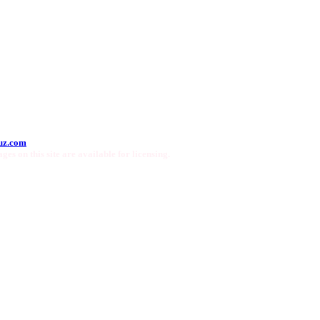
uz.com
ges on this site are available for licensing.