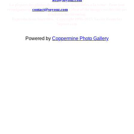
La plupart des photos de ce site sont disponibles a la vente. Pour tout
renseignement
contact@soyouz.com
- Most of the images on this site are
available for licensing.
Reproductions Interdites - Copyright 1998-2025 Xavier Bonnefoy
Soyouz.com
Powered by
Coppermine Photo Gallery