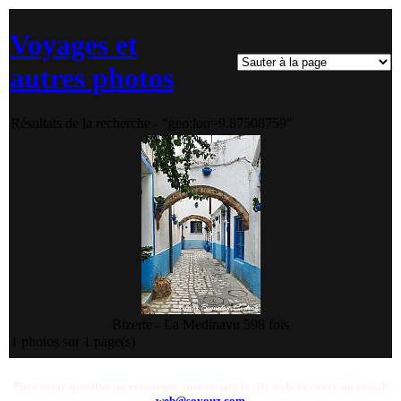
Voyages et
autres photos
Résultats de la recherche - "geo:lon=9.87508759"
Bizerte - La Medina
vu 598 fois
1 photos sur 1 page(s)
Pour toute question ou remarque concernant le site web, envoyer un email:
web@soyouz.com