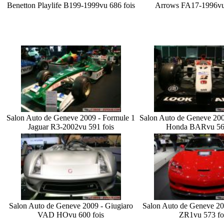
Benetton Playlife B199-1999
vu 686 fois
Arrows FA17-1996
vu
Salon Auto de Geneve 2009 - Formule 1
Salon Auto de Geneve 200
Jaguar R3-2002
vu 591 fois
Honda BAR
vu 56
Salon Auto de Geneve 2009 - Giugiaro
Salon Auto de Geneve 20
VAD HO
vu 600 fois
ZR1
vu 573 fo