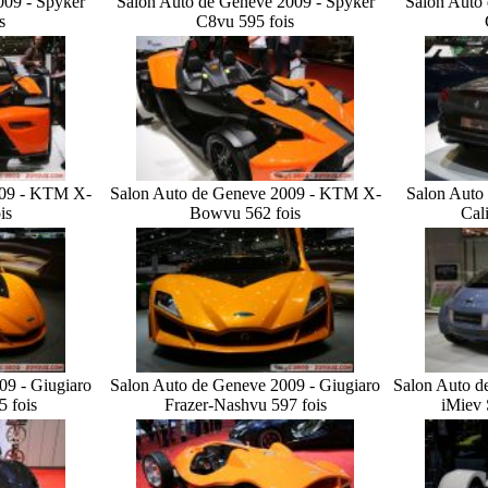
009 - Spyker
Salon Auto de Geneve 2009 - Spyker
Salon Auto
s
C8
vu 595 fois
009 - KTM X-
Salon Auto de Geneve 2009 - KTM X-
Salon Auto 
is
Bow
vu 562 fois
Cal
09 - Giugiaro
Salon Auto de Geneve 2009 - Giugiaro
Salon Auto d
5 fois
Frazer-Nash
vu 597 fois
iMiev 