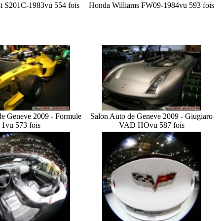
it S201C-1983
vu 554 fois
Honda Williams FW09-1984
vu 593 fois
de Geneve 2009 - Formule
Salon Auto de Geneve 2009 - Giugiaro
1
vu 573 fois
VAD HO
vu 587 fois