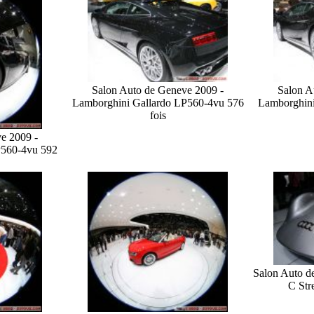
Salon Auto de Geneve 2009 -
Salon A
Lamborghini Gallardo LP560-4
vu 576
Lamborghini
fois
e 2009 -
P560-4
vu 592
Salon Auto d
C Str