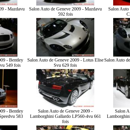
09 - Mazda
vu
Salon Auto de Geneve 2009 - Mazda
vu
Salon Auto
592 fois
C
09 - Bentley
Salon Auto de Geneve 2009 - Lotus Elise
Salon Auto de
vu 549 fois
S
vu 629 fois
09 - Bentley
Salon Auto de Geneve 2009 -
Salon A
 Speed
vu 583
Lamborghini Gallardo LP560-4
vu 661
Lamborghini
fois