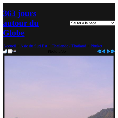
363 jours
autour du
Globe
Accueil
>
Asie du Sud Est
>
Thailande / Thailand
>
Phuket
Photo 3/35