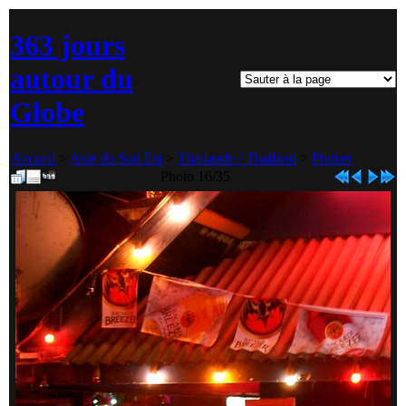
363 jours
autour du
Globe
Accueil
>
Asie du Sud Est
>
Thailande / Thailand
>
Phuket
Photo 16/35