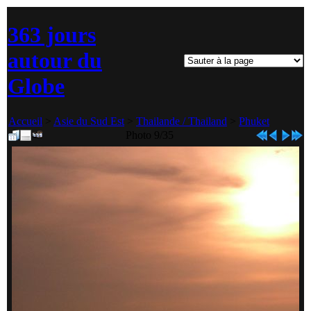
363 jours
autour du
Globe
Accueil
>
Asie du Sud Est
>
Thailande / Thailand
>
Phuket
Photo 9/35