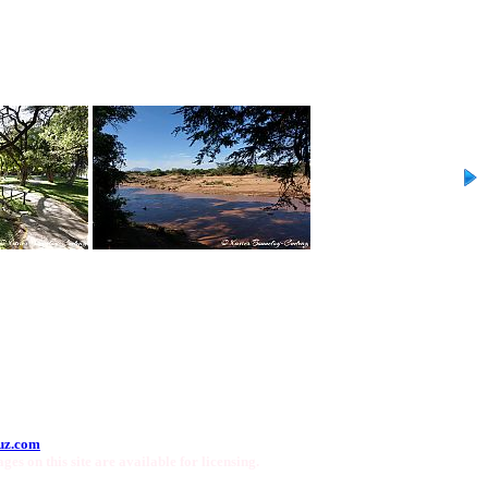
uz.com
ges on this site are available for licensing.