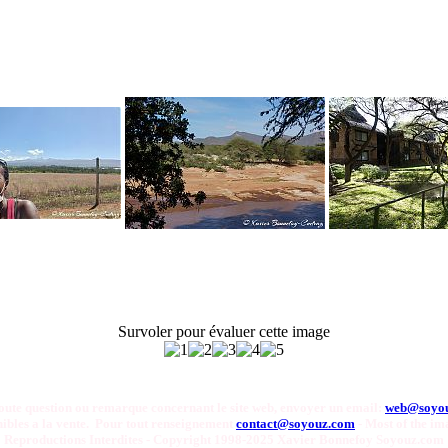
Survoler pour évaluer cette image
oute question ou remarque concernant le site web, envoyer un email:
web@soyo
onibles a la vente. Pour tout renseignement
contact@soyouz.com
- Most of the ima
Reproductions Interdites - Copyright 1998-2025 Xavier Bonnefoy Soyouz.com