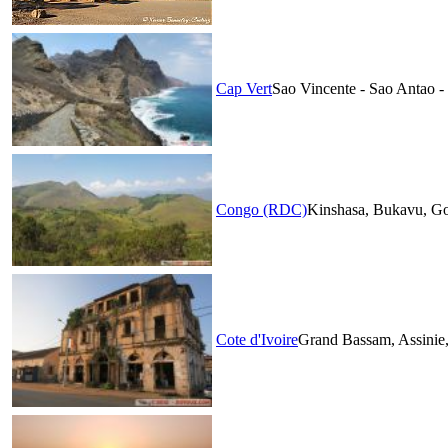
Cap Vert
Sao Vincente - Sao Antao -
Congo (RDC)
Kinshasa, Bukavu, Go
Cote d'Ivoire
Grand Bassam, Assinie, 