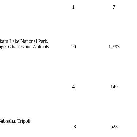
1
7
karu Lake National Park,
age, Giraffes and Animals
16
1,793
4
149
bratha, Tripoli.
13
528