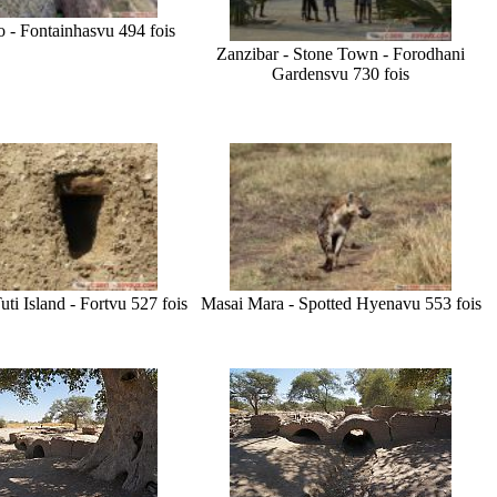
 - Fontainhas
vu 494 fois
Zanzibar - Stone Town - Forodhani
Gardens
vu 730 fois
ti Island - Fort
vu 527 fois
Masai Mara - Spotted Hyena
vu 553 fois