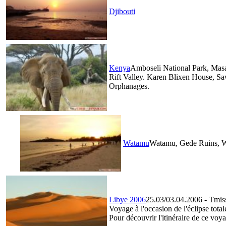
Djibouti
Kenya
Amboseli National Park, Masa
Rift Valley. Karen Blixen House, Sa
Orphanages.
Watamu
Watamu, Gede Ruins, W
Libye 2006
25.03/03.04.2006 - Tmiss
Voyage à l'occasion de l'éclipse tota
Pour découvrir l'itinéraire de ce vo