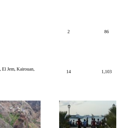
2
86
, El Jem, Kairouan,
14
1,103