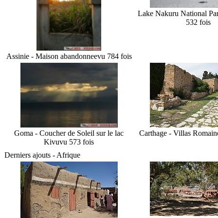
Lake Nakuru National Par
532 fois
Assinie - Maison abandonnee
vu 784 fois
Goma - Coucher de Soleil sur le lac
Carthage - Villas Romain
Kivu
vu 573 fois
Derniers ajouts - Afrique