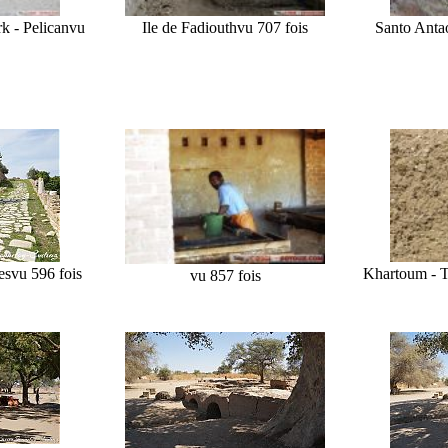
k - Pelican
vu
Ile de Fadiouth
vu 707 fois
Santo Antao
es
vu 596 fois
Khartoum - Tu
vu 857 fois