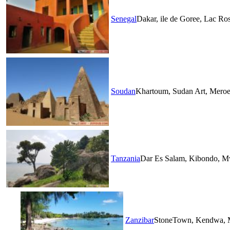
Senegal
Dakar, ile de Goree, Lac Ro
Soudan
Khartoum, Sudan Art, Meroe
Tanzania
Dar Es Salam, Kibondo, 
Zanzibar
StoneTown, Kendwa, 